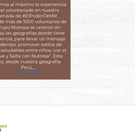
imos al máximo la experiencia
el voluntariado en nuestra
ornada de #ElPoderDeMil! ,
e más de 1000 voluntarios de
rupo Nutresa se unieron en
as las geografías donde tiene
encia, para llevar un mensaje
deroso: promover estilos de
 saludables entre niños, con el
ive y Salta con Nutresa”. Esta
ez, desde nuestra geografía
Perú,…
Leer más »