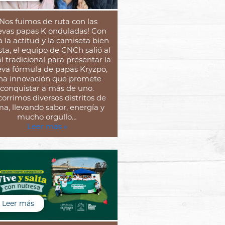
¡Nos fuimos de ruta con las
vas papas K onduladas! Con
 la actitud y la camiseta bien
ta, el equipo de CNCh salió al
l tradicional para presentar la
va fórmula de papas Kryzpo,
na innovación que promete
conquistar a más de uno.
orrimos diversos distritos de
ma, llevando sabor, energía y
mucho orgullo…
Leer más »
Leer más