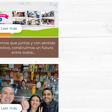
Leer más
mos que juntos y con sentido
ectivo, construimos un futuro
entre todos…
Leer más