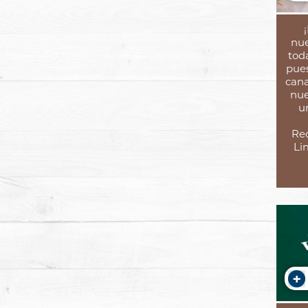
nue
toda
pues
cana
nue
u
Rec
Li