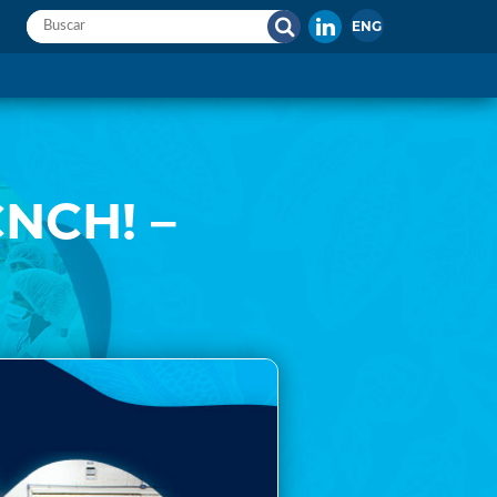
ENG
CNCH! –