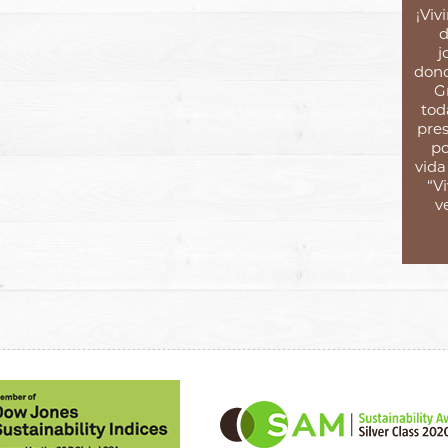
¡Viv
d
j
dond
G
tod
pres
po
vida
“V
v