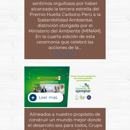
sentimos orgullosos por haber
alcanzado la tercera estrella del
Premio Huella Carbono Perú a la
Sostenibilidad Ambiental,
distinción otorgada por el
Ministerio del Ambiente (MINAM).
En la cuarta edición de esta
ceremonia que celebró las
acciones de la…
Leer más »
Leer más
Alineados a nuestro propósito de
construir un mundo mejor donde
el desarrollo sea para todos, Grupo