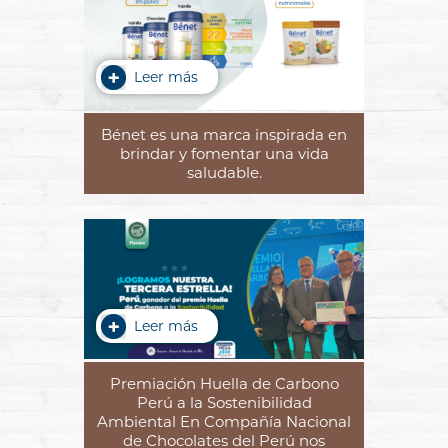
Leer más
Bénet es una marca inspirada en
brindar y fomentar una vida
saludable.
Leer más
Premiación Huella de Carbono
Perú a la Sostenibilidad
Ambiental En Compañía Nacional
de Chocolates del Perú nos