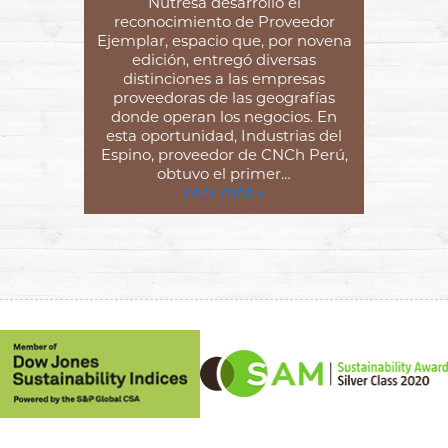
Nutresa desarrolló el
reconocimiento de Proveedor
Ejemplar, espacio que, por novena
edición, entregó diversas
distinciones a las empresas
proveedoras de las geografías
donde operan los negocios. En
esta oportunidad, Industrias del
Espino, proveedor de CNCh Perú,
obtuvo el primer…
Leer más »