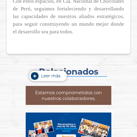
Con estos espacios, en Cía. Nacional de Chocolates
de Perú, seguimos fortaleciendo y desarrollando
las capacidades de nuestros aliados estratégicos,
para seguir construyendo un mundo mejor donde
el desarrollo sea para todos.
Relacionados
Leer más
Estamos comprometidos con
nuestros colaboradores.