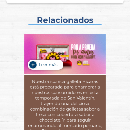
Relacionados
Leer más
Nuestra icónica galleta Pícaras
está preparada para enamorar a
nuestros consumidores en esta
temporada de San Valentín,
trayendo una deliciosa
combinación de galletas sabor a
fresa con cobertura sabor a
chocolate. Y para seguir
enamorando al mercado peruano,