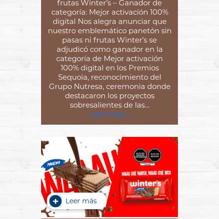
frutas Winter’s – Ganador de
categoría: Mejor activación 100%
digital Nos alegra anunciar que
nuestro emblemático panetón sin
pasas ni frutas Winter’s se
adjudicó como ganador en la
categoría de Mejor activación
100% digital en los Premios
Sequoia, reconocimiento del
Grupo Nutresa, ceremonia donde
destacaron los proyectos
sobresalientes de las…
Leer más »
Leer más