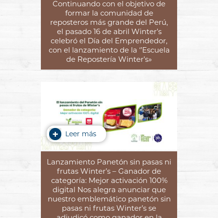
Continuando con el objetivo de
formar la comunidad de
reposteros más grande del Perú,
el pasado 16 de abril Winter’s
celebró el Día del Emprendedor,
con el lanzamiento de la ‘’Escuela
de Repostería Winter’s»
Leer más
Lanzamiento Panetón sin pasas ni
frutas Winter’s – Ganador de
categoría: Mejor activación 100%
digital Nos alegra anunciar que
nuestro emblemático panetón sin
pasas ni frutas Winter’s se
adjudicó como ganador en la