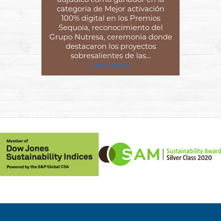
categoría de Mejor activación
100% digital en los Premios
Sequoia, reconocimiento del
Grupo Nutresa, ceremonia donde
destacaron los proyectos
sobresalientes de las…
Leer más »